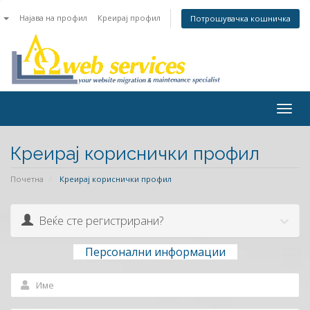
n
Најава на профил
Креирај профил
Потрошувачка кошничка
Togg
navig
Креирај кориснички профил
Почетна
Креирај кориснички профил
Веќе сте регистрирани?
Персонални информации