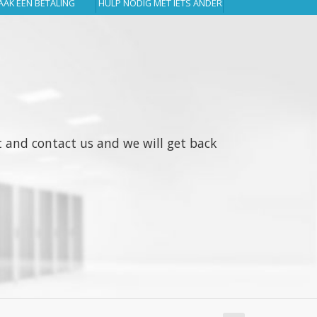
AK EEN BETALING
HULP NODIG MET IETS ANDERS?
ut and contact us and we will get back