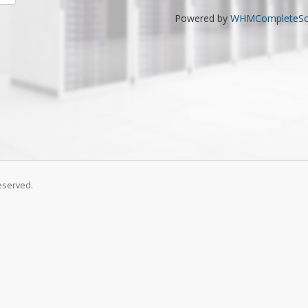
Powered by
WHMCompleteSol
eserved.