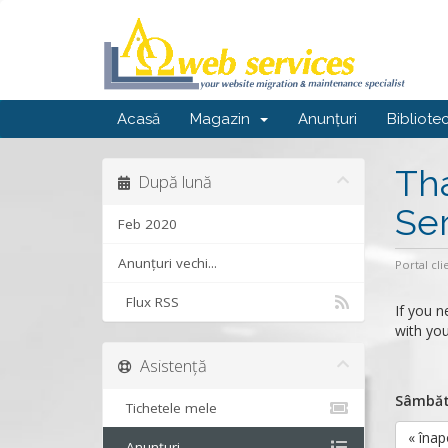
Acasă
Magazin
Anunțuri
Bibliote
Th
După lună
Ser
Feb 2020
Anunțuri vechi...
Portal cli
Flux RSS
If you n
with you
Asistență
Sâmbătă
Tichetele mele
« înap
Anunțuri