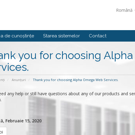
Română
ca de cunoștințe
Starea sistemelor
Contact
ank you for choosing Alp
vices.
enți
Anunțuri
Thank you for choosing Alpha Omega Web Services.
eed any help or still have questions about any of our products and se
.
, Februaie 15, 2020
oi