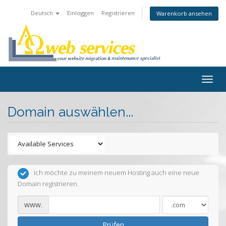
Deutsch
Einloggen
Registrieren
Warenkorb ansehen
Togg
navig
Domain auswählen...
Ich möchte zu meinem neuem Hosting auch eine neue
Domain registrieren.
www.
Prüfen