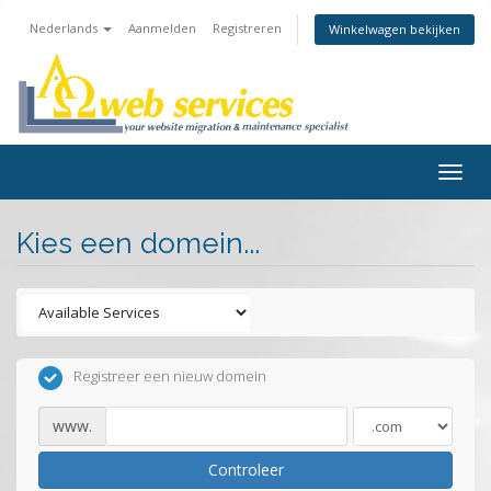
Nederlands
Aanmelden
Registreren
Winkelwagen bekijken
Togg
navig
Kies een domein...
Registreer een nieuw domein
www.
Controleer